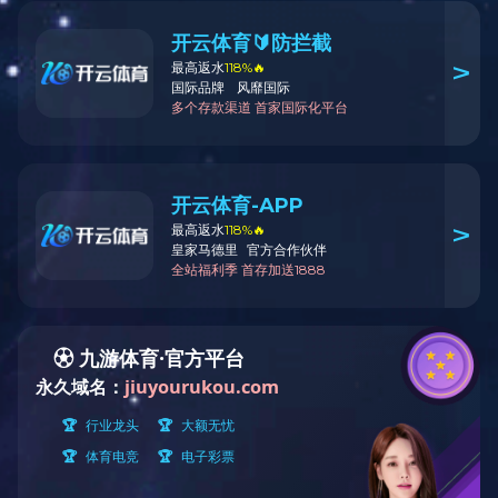
海花岛童世界水上乐园
恒大集团海上史诗巨作，1600亿巨制“献给世界的奇迹”——海花岛
（开云集团官网担纲
水上乐园规划
设计）
占地面积：填海面积12000亩，由3个单独的人工岛组成
总投资：1600亿
开发公司：恒大地产集团
海花岛位于海南省儋州市滨海新区近海海域，由三个独立的离岸式
岛屿组成，规划填海面积约12000亩，规划平面形态犹如三朵在海
中盛开的花朵，故人工岛取名为“海花岛”。项目建设顺应了海南国
际旅游岛的发展战略，已被海南省政府确定为“十二五”期间海南省
西部旅游的一号工程。
海花岛项目总投资1600亿元，是恒大集团进军文化旅游领域的标杆
之作，定位为全球人最向往的文化旅游胜地。项目汇聚28大业态
526个项目，包括全球超大国际会议城、58座现代酒店、七星半岛
酒店、欧式城堡酒店、全球原创世界童话乐园、12.7万㎡奇妙海洋
世界、23项
水上乐园设备
、大型国际购物中心、6大风情商业街、8
大主题美食街、茗茶酒吧街、28个特色博物馆、5国风情温泉城、