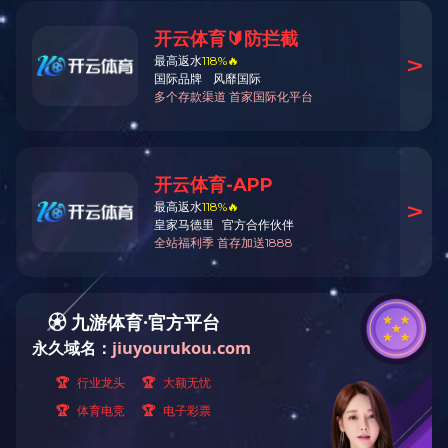
兰州万达环游乐享家水世界
兰州万达环游乐享家水世界是万达集团首个布局“新丝路”的特大型
文旅项目。
该乐园是万达第一个全部采用国产
水上乐园设备
的水上乐园项目，
是由目前拥有国内水上乐园设备行业最强项目规划设计能力和水上
乐园设备创新能力的海山游乐设计以及提供全部设备。
水乐园共计配备了12套风靡全球的
水上游乐设备
，包括室内设有儿
童组合滑梯、戏水广场、室内水寨，三套主游乐设备；室外的电音
舞台及LED、造浪池造波机、开口大喇叭、以及漂流河巨洪峡等世
界级游乐项目设施；除此之外，还首次引入热带真沙滩，打造了约
5400㎡的热带沙滩和约4000㎡的造浪池，1.4米厚细软白沙将给你
马尔代夫般的度假体验。