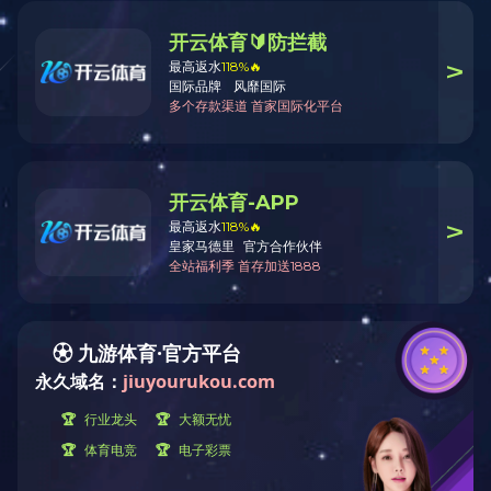
总部地址：广州市番禺区番禺大道北555号广州番禺天安节能科技园
总部中心23号楼12层 邮编：511400
生产基地地址：广东韶关新丰马头镇工业园
电话：（020）-23889586 传真：+8620-23889566 24小时业务热
线：18620928882（微信同号） 业务邮箱：market@gzhaisan.cn
扫一扫添加
海森文旅科技集团成员企业网站：
广州海森度假区管理顾问有限公司网站
广东开云集团官网股份有限公司网站