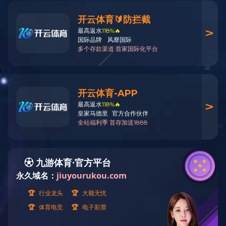
杭州乐园浪浪浪水公园
杭州乐园浪浪浪水公园是由杭州宋城集团投资，是宋城旅游区继宋
城、杭州乐园、烂苹果乐园后推出的第四大主题公园，海山游乐为
该项目提供了
水上乐园规划
设计和
水上乐园设备
制造安装全程服
务，于2014年7月1日正式营业。
其中，超级大喇叭、极速滑道、时光穿梭滑道（暴风谷）、螺旋滑
道、高速与大回环滑道等都是首现杭城，刺激程度与杭州乐园中的
“悬挂过山车”、“雨神之锤”有得一拼。