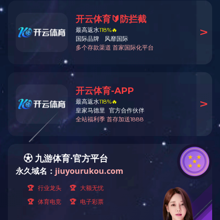
福建福州贵安水世界
该项目位于福建省福州市贵安温泉旅游度假区，是由世纪金源集团
斥巨资打造的高品位、高品质、高科技嬉水天堂，占地面积超过20
万平方米。
贵安水世界引进国内外流行的
水上游乐设备
，其中飓风喇叭、超级
漩涡、急速飞毯等
水上乐园设备
是由海山游乐提供。该园区于2011
年开业。