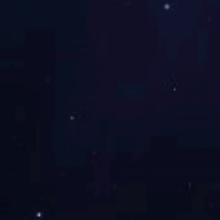
企业文化
Corporate Culture
企业宗旨：
创造非凡体验 成就梦想乐园
企业愿景：
致力于旅游度假区策划设计、设备制造以及
企业价值观：