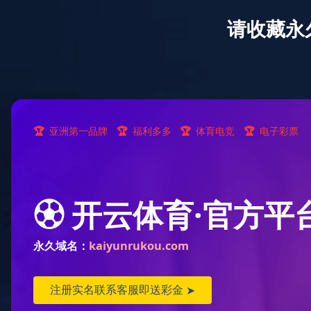
广东开云集团官网欢迎您！
首页
关于海山
开云
开云
公司简介
资质荣誉
专利证书
企业文