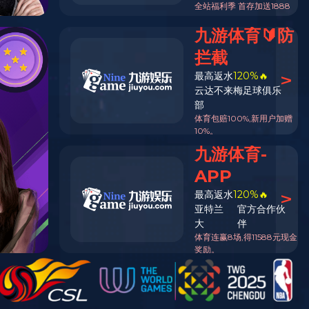
向一体化的全程服务商。以“创造非凡体验，成就