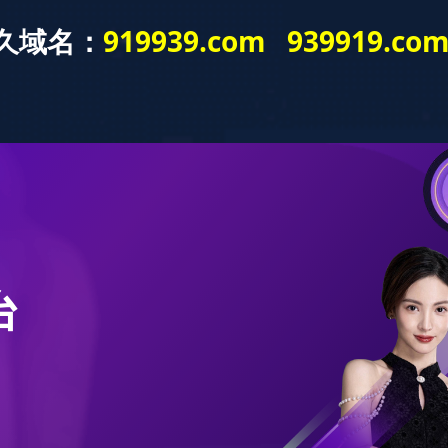
（中国）
开云集团官网
成功案例
新
（中国）
化
开云（中国）