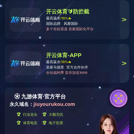
总部地址：广州番禺大道北555号节能科技园总部中
心23号楼12层
生产基地：广东韶关新丰马头镇工业园
销售手机（微信同号）：18620928882
销售专线：（020）23889586（020）23889608
总机：（020）23889552
传真：（020）23889566
邮箱：market@gzhaisan.cn
网址：www.cktv-mediaproductions.com
总部地址：广州市番禺区番禺大道北555号广州番禺天安节能科技园
总部中心23号楼12层 邮编：511400
生产基地地址：广东韶关新丰马头镇工业园
电话：（020）-23889586 传真：+8620-23889566 24小时业务热