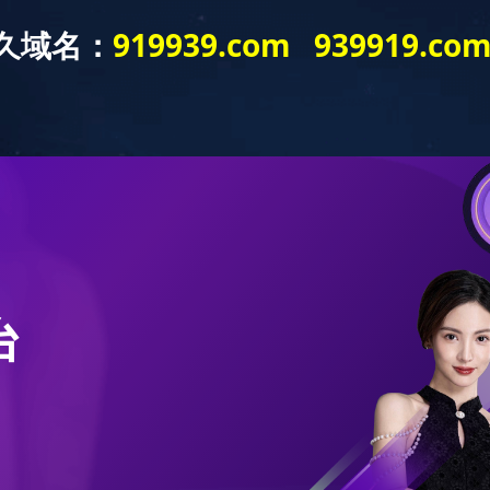
（中国）
开云集团官网
成功案例
新
开
国内案例