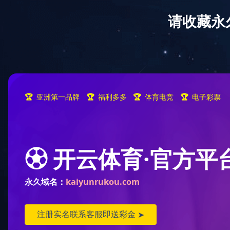
广东开云集团官网欢迎您！
首页
关于海山
开云