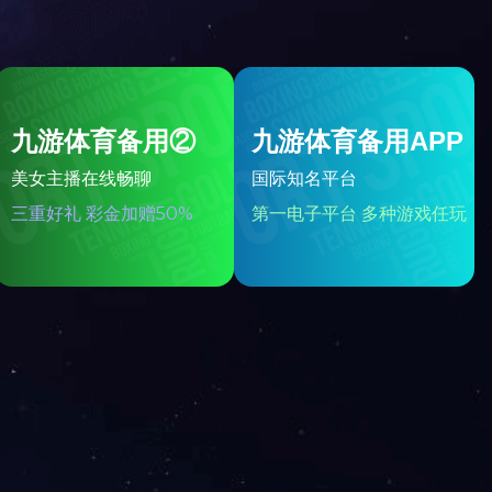
青岛东方伊甸园
页