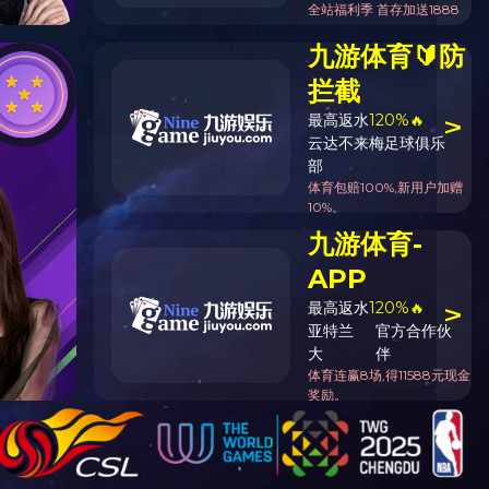
首页
>
成功案例
>
国内案例
>
南北湖开元森泊度假乐园