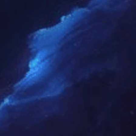
水上乐园趋势
水上乐园主题
水上游乐设备
水上乐园制造商
水寨
室内水上乐园报...
高速滑道
滑行轨迹
水乐园
开发水上乐园
主题水上乐园
星际盘旋滑道
巨浪翻滚滑道
游乐设施设备
助核验，
长隆水上乐园
水处理
不符合条
造浪池
武汉城建开元森...
斤哦”，配
水上乐园景观设...
水上乐园项目策...