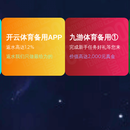
化系统，减少游客反馈“水质不适”；而智能温控系统可将水温波动
为差评焦点，这推动乐园通过设备容量测算与流量调度系统进行改进