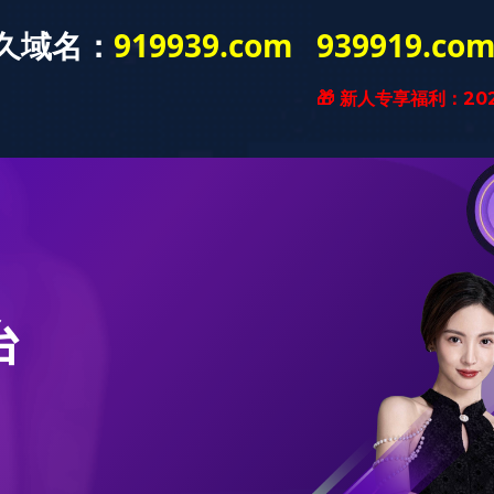
（中国）
开云集团官网
成功案例
新