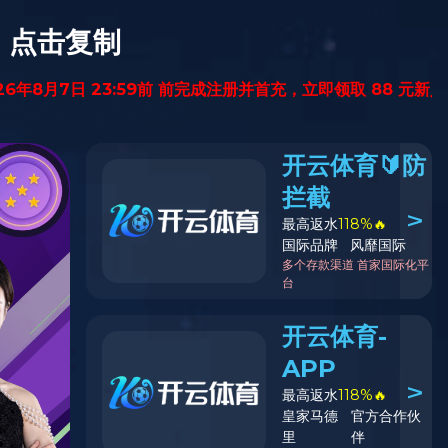
（020）-23889586 18620928882(微信同号)
闻资讯
投资与管理
开云（中国）
您的位置:
首页 >
新闻资讯
行业资讯
>
>