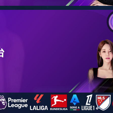
游客反馈下的水上乐园升级策略
网 时间：2025-09-09 14:06 阅读量：
0
身。从设备设计到运营服务，每一个细节的优化都可能影响游客的复
上乐园行业的迭代方向。
要求设备在设计阶段就融入人体工学考量 —— 例如通过科学的曲线和
的紧张感，这种细节改进直接提升了游客对“安全”的感知。